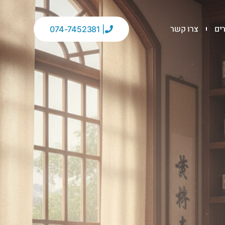
ים
צרו קשר
| 074-7452381