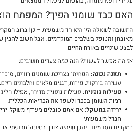
על ידי רופא מומחה, בהתאם למכלול הממצאים.
האם כבד שומני הפיך? המפתח הוא
התשובה לשאלה הזו היא חד משמעית – כן! ברוב המקרים
מאובחן ומטופל בשלבים המוקדמים. אבל חשוב להבין ש
לבצע שינויים באורח החיים.
אז מה אפשר לעשות? הנה כמה צעדים חשובים:
תזונה נכונה:
הפחיתו בצריכת שומנים רוויים, סוכרי
עשירה בירקות, פירות, דגנים מלאים וחלבונים רזים.
פעילות גופנית:
פעילות גופנית סדירה, אפילו הליכה
רמות השומן בכבד ולשפר את הבריאות הכללית.
ירידה במשקל:
אם אתם סובלים מעודף משקל, יריד
הבדל משמעותי.
במקרים מסוימים, ייתכן שיהיה צורך בטיפול תרופתי או