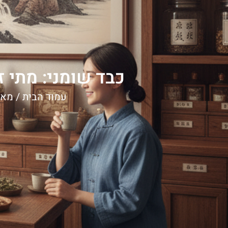
כבד שומני: מתי ז
עמוד הבית
/
מאמ