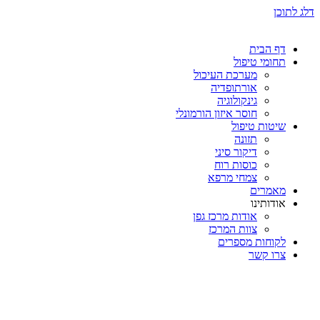
דלג לתוכן
דף הבית
תחומי טיפול
מערכת העיכול
אורתופדיה
גינקולוגיה
חוסר איזון הורמונלי
שיטות טיפול
תזונה
דיקור סיני
כוסות רוח
צמחי מרפא
מאמרים
אודותינו
אודות מרכז גפן
צוות המרכז
לקוחות מספרים
צרו קשר